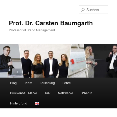
Zum
Zum
primären
sekundären
Such
Inhalt
Inhalt
springen
springen
Prof. Dr. Carsten Baumgarth
Professor of Brand Management
Hauptmenü
Blog
Team
Forschung
Lehre
Brückenbau Marke
Talk
Netzwerke
B*berlin
Hintergrund