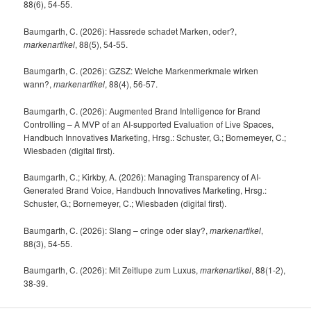
88(6), 54-55.
Baumgarth, C. (2026): Hassrede schadet Marken, oder?,
markenartikel
, 88(5), 54-55.
Baumgarth, C. (2026): GZSZ: Welche Markenmerkmale wirken
wann?,
markenartikel
, 88(4), 56-57.
Baumgarth, C. (2026): Augmented Brand Intelligence for Brand
Controlling – A MVP of an AI-supported Evaluation of Live Spaces,
Handbuch Innovatives Marketing, Hrsg.: Schuster, G.; Bornemeyer, C.;
Wiesbaden (digital first).
Baumgarth, C.; Kirkby, A. (2026): Managing Transparency of AI-
Generated Brand Voice, Handbuch Innovatives Marketing, Hrsg.:
Schuster, G.; Bornemeyer, C.; Wiesbaden (digital first).
Baumgarth, C. (2026): Slang – cringe oder slay?,
markenartikel
,
88(3), 54-55.
Baumgarth, C. (2026): Mit Zeitlupe zum Luxus,
markenartikel
, 88(1-2),
38-39.