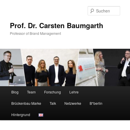
Zum
Zum
primären
sekundären
Such
Inhalt
Inhalt
springen
springen
Prof. Dr. Carsten Baumgarth
Professor of Brand Management
Hauptmenü
Blog
Team
Forschung
Lehre
Brückenbau Marke
Talk
Netzwerke
B*berlin
Hintergrund