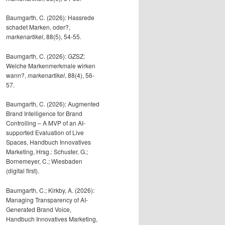
Baumgarth, C. (2026): Hassrede
schadet Marken, oder?,
markenartikel
, 88(5), 54-55.
Baumgarth, C. (2026): GZSZ:
Welche Markenmerkmale wirken
wann?,
markenartikel
, 88(4), 56-
57.
Baumgarth, C. (2026): Augmented
Brand Intelligence for Brand
Controlling – A MVP of an AI-
supported Evaluation of Live
Spaces, Handbuch Innovatives
Marketing, Hrsg.: Schuster, G.;
Bornemeyer, C.; Wiesbaden
(digital first).
Baumgarth, C.; Kirkby, A. (2026):
Managing Transparency of AI-
Generated Brand Voice,
Handbuch Innovatives Marketing,