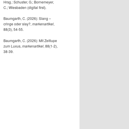
Hrsg.: Schuster, G.; Bornemeyer,
C.; Wiesbaden (digital first).
Baumgarth, C. (2026): Slang –
cringe oder slay?,
markenartikel
,
88(3), 54-55.
Baumgarth, C. (2026): Mit Zeitlupe
zum Luxus,
markenartikel
, 88(1-2),
38-39.