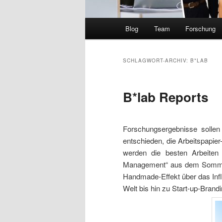
Hauptmenü
Blog
Team
Forschung
SCHLAGWORT-ARCHIV:
B*LAB
B*lab Reports
Forschungsergebnisse sollen
entschieden, die Arbeitspapie
werden die besten Arbeiten
Management“ aus dem Sommers
Handmade-Effekt über das Infl
Welt bis hin zu Start-up-Bran