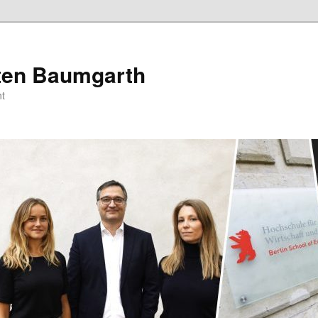
sten Baumgarth
t