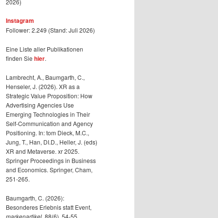
2026)
Instagram
Follower: 2.249 (Stand: Juli 2026)
Eine Liste aller Publikationen
finden Sie
hier
.
Lambrecht, A., Baumgarth, C.,
Henseler, J. (2026). XR as a
Strategic Value Proposition: How
Advertising Agencies Use
Emerging Technologies in Their
Self-Communication and Agency
Positioning. In: tom Dieck, M.C.,
Jung, T., Han, DI.D., Heller, J. (eds)
XR and Metaverse. xr 2025.
Springer Proceedings in Business
and Economics. Springer, Cham,
251-265.
Baumgarth, C. (2026):
Besonderes Erlebnis statt Event,
markenartikel
, 88(6), 54-55.