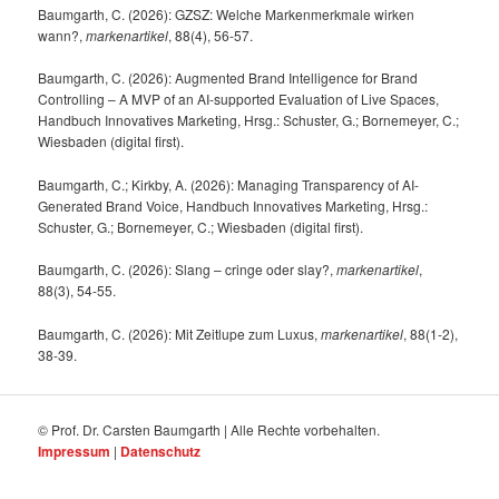
Baumgarth, C. (2026): GZSZ: Welche Markenmerkmale wirken
wann?,
markenartikel
, 88(4), 56-57.
Baumgarth, C. (2026): Augmented Brand Intelligence for Brand
Controlling – A MVP of an AI-supported Evaluation of Live Spaces,
Handbuch Innovatives Marketing, Hrsg.: Schuster, G.; Bornemeyer, C.;
Wiesbaden (digital first).
Baumgarth, C.; Kirkby, A. (2026): Managing Transparency of AI-
Generated Brand Voice, Handbuch Innovatives Marketing, Hrsg.:
Schuster, G.; Bornemeyer, C.; Wiesbaden (digital first).
Baumgarth, C. (2026): Slang – cringe oder slay?,
markenartikel
,
88(3), 54-55.
Baumgarth, C. (2026): Mit Zeitlupe zum Luxus,
markenartikel
, 88(1-2),
38-39.
© Prof. Dr. Carsten Baumgarth | Alle Rechte vorbehalten.
Impressum
|
Datenschutz