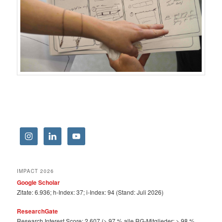
IMPACT 2026
Google Scholar
Zitate: 6.936; h-Index: 37; i-Index: 94 (Stand: Juli 2026)
ResearchGate
Research Interest Score: 2.607 (> 97 % alle RG-Mitglieder: > 98 %