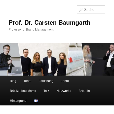
Zum
Zum
primären
sekundären
Such
Inhalt
Inhalt
springen
springen
Prof. Dr. Carsten Baumgarth
Professor of Brand Management
Hauptmenü
Blog
Team
Forschung
Lehre
Brückenbau Marke
Talk
Netzwerke
B*berlin
Hintergrund