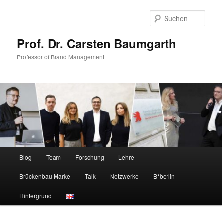
Zum
Zum
primären
sekundären
Such
Inhalt
Inhalt
springen
springen
Prof. Dr. Carsten Baumgarth
Professor of Brand Management
Hauptmenü
Blog
Team
Forschung
Lehre
Brückenbau Marke
Talk
Netzwerke
B*berlin
Hintergrund