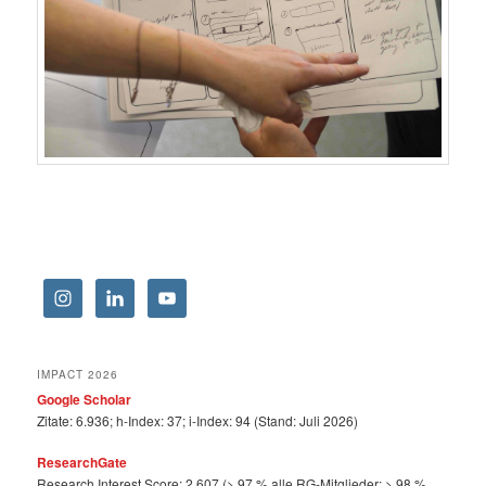
IMPACT 2026
Google Scholar
Zitate: 6.936; h-Index: 37; i-Index: 94 (Stand: Juli 2026)
ResearchGate
Research Interest Score: 2.607 (> 97 % alle RG-Mitglieder: > 98 %