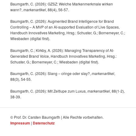
Baumgarth, C. (2026): GZSZ: Welche Markenmerkmale wirken
wann?,
markenartikel
, 88(4), 56-57.
Baumgarth, C. (2026): Augmented Brand Intelligence for Brand
Controlling – A MVP of an AI-supported Evaluation of Live Spaces,
Handbuch Innovatives Marketing, Hrsg.: Schuster, G.; Bornemeyer, C.;
Wiesbaden (digital first).
Baumgarth, C.; Kirkby, A. (2026): Managing Transparency of AI-
Generated Brand Voice, Handbuch Innovatives Marketing, Hrsg.:
Schuster, G.; Bornemeyer, C.; Wiesbaden (digital first).
Baumgarth, C. (2026): Slang – cringe oder slay?,
markenartikel
,
88(3), 54-55.
Baumgarth, C. (2026): Mit Zeitlupe zum Luxus,
markenartikel
, 88(1-2),
38-39.
© Prof. Dr. Carsten Baumgarth | Alle Rechte vorbehalten.
Impressum
|
Datenschutz