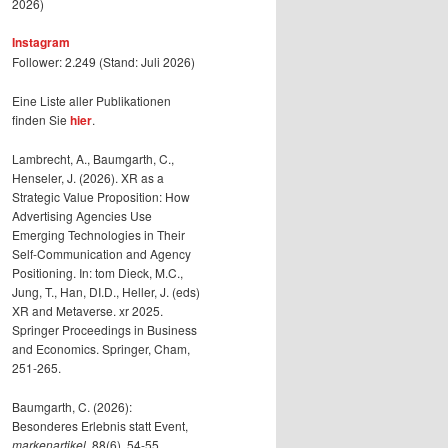
2026)
Instagram
Follower: 2.249 (Stand: Juli 2026)
Eine Liste aller Publikationen
finden Sie
hier
.
Lambrecht, A., Baumgarth, C.,
Henseler, J. (2026). XR as a
Strategic Value Proposition: How
Advertising Agencies Use
Emerging Technologies in Their
Self-Communication and Agency
Positioning. In: tom Dieck, M.C.,
Jung, T., Han, DI.D., Heller, J. (eds)
XR and Metaverse. xr 2025.
Springer Proceedings in Business
and Economics. Springer, Cham,
251-265.
Baumgarth, C. (2026):
Besonderes Erlebnis statt Event,
markenartikel
, 88(6), 54-55.