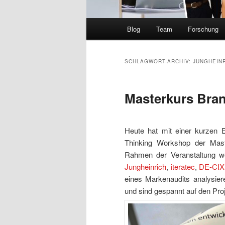
Hauptmenü
Blog
Team
Forschung
SCHLAGWORT-ARCHIV:
JUNGHEIN
Masterkurs Bra
Heute hat mit einer kurzen 
Thinking Workshop der Mas
Rahmen der Veranstaltung we
Jungheinrich
,
iteratec
,
DE-CIX
eines Markenaudits analysier
und sind gespannt auf den Proj