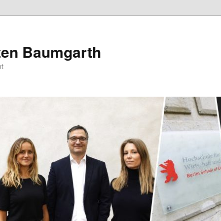
sten Baumgarth
t