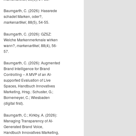
Baumgarth, C. (2026): Hassrede
schadet Marken, oder?,
markenartikel
, 88(5), 54-55.
Baumgarth, C. (2026): GZSZ:
Welche Markenmerkmale wirken
wann?,
markenartikel
, 88(4), 56-
57.
Baumgarth, C. (2026): Augmented
Brand Intelligence for Brand
Controlling – A MVP of an AI-
supported Evaluation of Live
Spaces, Handbuch Innovatives
Marketing, Hrsg.: Schuster, G.;
Bornemeyer, C.; Wiesbaden
(digital first).
Baumgarth, C.; Kirkby, A. (2026):
Managing Transparency of AI-
Generated Brand Voice,
Handbuch Innovatives Marketing,