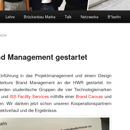
Lehre
Brückenbau Marke
Talk
Netzwerke
B*berlin
RICH
nd Management gestartet
Einführung in das Projektmanagement und einem Design
terkurs Brand Management an der HWR gestartet. Im
rden studentische Gruppen die vier Technologiemarken
und
ISS Facility Services
mithilfe einer
Brand Canvas
und
en. Wir danken jetzt schon unseren Kooperationspartnern
ektverlauf und die Ergebnisse.