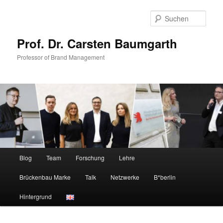
Zum
Zum
primären
sekundären
Such
Inhalt
Inhalt
springen
springen
Prof. Dr. Carsten Baumgarth
Professor of Brand Management
Hauptmenü
Blog
Team
Forschung
Lehre
Brückenbau Marke
Talk
Netzwerke
B*berlin
Hintergrund