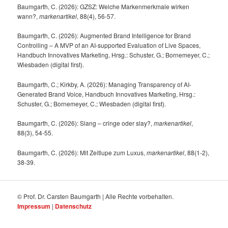
Baumgarth, C. (2026): GZSZ: Welche Markenmerkmale wirken
wann?,
markenartikel
, 88(4), 56-57.
Baumgarth, C. (2026): Augmented Brand Intelligence for Brand
Controlling – A MVP of an AI-supported Evaluation of Live Spaces,
Handbuch Innovatives Marketing, Hrsg.: Schuster, G.; Bornemeyer, C.;
Wiesbaden (digital first).
Baumgarth, C.; Kirkby, A. (2026): Managing Transparency of AI-
Generated Brand Voice, Handbuch Innovatives Marketing, Hrsg.:
Schuster, G.; Bornemeyer, C.; Wiesbaden (digital first).
Baumgarth, C. (2026): Slang – cringe oder slay?,
markenartikel
,
88(3), 54-55.
Baumgarth, C. (2026): Mit Zeitlupe zum Luxus,
markenartikel
, 88(1-2),
38-39.
© Prof. Dr. Carsten Baumgarth | Alle Rechte vorbehalten.
Impressum
|
Datenschutz