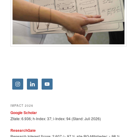
IMPACT 2026
Google Scholar
Zitate: 6.936; h-Index: 37; i-Index: 94 (Stand: Juli 2026)
ResearchGate
Research Interest Score: 2.607 (> 97 % alle RG-Mitglieder: > 98 %