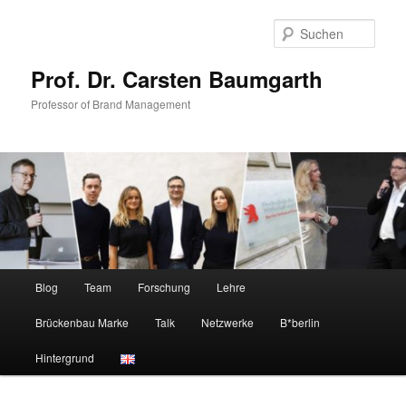
Zum
Zum
primären
sekundären
Such
Inhalt
Inhalt
springen
springen
Prof. Dr. Carsten Baumgarth
Professor of Brand Management
Hauptmenü
Blog
Team
Forschung
Lehre
Brückenbau Marke
Talk
Netzwerke
B*berlin
Hintergrund