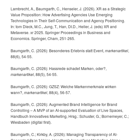
Lambrecht, A., Baumgarth, C., Henseler, J. (2026). XR as a Strategic
Value Proposition: How Advertising Agencies Use Emerging
Technologies in Their Self-Communication and Agency Positioning.
In: tom Dieck, M.C., Jung, T., Han, DI.D., Heller, J. (eds) XR and
Metaverse. xr 2025. Springer Proceedings in Business and
Economics. Springer, Cham, 251-265.
Baumgarth, C. (2026): Besonderes Erlebnis statt Event,
markenartikel
,
88(6), 54-55.
Baumgarth, C. (2026): Hassrede schadet Marken, oder?,
markenartikel
, 88(5), 54-55.
Baumgarth, C. (2026): GZSZ: Welche Markenmerkmale wirken
wann?,
markenartikel
, 88(4), 56-57.
Baumgarth, C. (2026): Augmented Brand Intelligence for Brand
Controlling – A MVP of an AI-supported Evaluation of Live Spaces,
Handbuch Innovatives Marketing, Hrsg.: Schuster, G.; Bornemeyer, C.;
Wiesbaden (digital first).
Baumgarth, C.; Kirkby, A. (2026): Managing Transparency of AI-