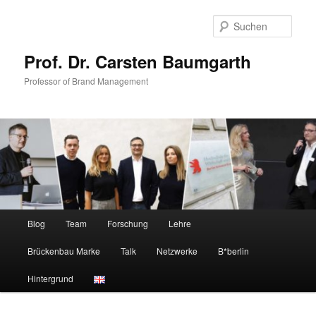
Zum
Zum
primären
sekundären
Such
Inhalt
Inhalt
springen
springen
Prof. Dr. Carsten Baumgarth
Professor of Brand Management
Hauptmenü
Blog
Team
Forschung
Lehre
Brückenbau Marke
Talk
Netzwerke
B*berlin
Hintergrund