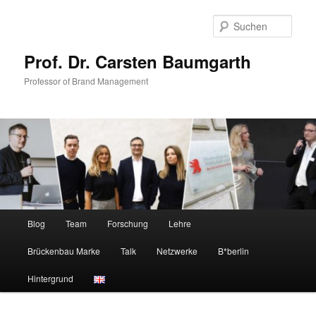
Zum
Zum
primären
sekundären
Such
Inhalt
Inhalt
springen
springen
Prof. Dr. Carsten Baumgarth
Professor of Brand Management
Hauptmenü
Blog
Team
Forschung
Lehre
Brückenbau Marke
Talk
Netzwerke
B*berlin
Hintergrund