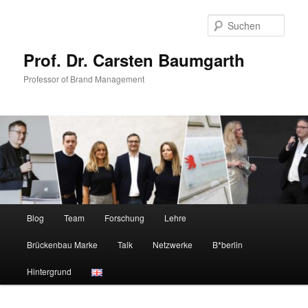
Zum
Zum
primären
sekundären
Such
Inhalt
Inhalt
springen
springen
Prof. Dr. Carsten Baumgarth
Professor of Brand Management
Hauptmenü
Blog
Team
Forschung
Lehre
Brückenbau Marke
Talk
Netzwerke
B*berlin
Hintergrund