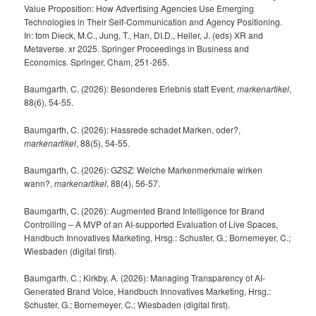
Value Proposition: How Advertising Agencies Use Emerging
Technologies in Their Self-Communication and Agency Positioning.
In: tom Dieck, M.C., Jung, T., Han, DI.D., Heller, J. (eds) XR and
Metaverse. xr 2025. Springer Proceedings in Business and
Economics. Springer, Cham, 251-265.
Baumgarth, C. (2026): Besonderes Erlebnis statt Event,
markenartikel
,
88(6), 54-55.
Baumgarth, C. (2026): Hassrede schadet Marken, oder?,
markenartikel
, 88(5), 54-55.
Baumgarth, C. (2026): GZSZ: Welche Markenmerkmale wirken
wann?,
markenartikel
, 88(4), 56-57.
Baumgarth, C. (2026): Augmented Brand Intelligence for Brand
Controlling – A MVP of an AI-supported Evaluation of Live Spaces,
Handbuch Innovatives Marketing, Hrsg.: Schuster, G.; Bornemeyer, C.;
Wiesbaden (digital first).
Baumgarth, C.; Kirkby, A. (2026): Managing Transparency of AI-
Generated Brand Voice, Handbuch Innovatives Marketing, Hrsg.:
Schuster, G.; Bornemeyer, C.; Wiesbaden (digital first).