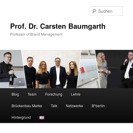
Zum
Zum
primären
sekundären
Such
Inhalt
Inhalt
springen
springen
Prof. Dr. Carsten Baumgarth
Professor of Brand Management
Hauptmenü
Blog
Team
Forschung
Lehre
Brückenbau Marke
Talk
Netzwerke
B*berlin
Hintergrund