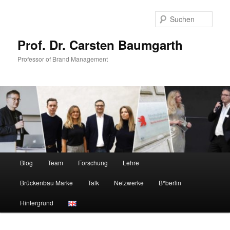
Zum
primären
Such
Inhalt
springen
Prof. Dr. Carsten Baumgarth
Professor of Brand Management
Hauptmenü
Blog
Team
Forschung
Lehre
Brückenbau Marke
Talk
Netzwerke
B*berlin
Hintergrund