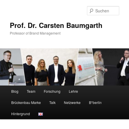
Zum
Zum
primären
sekundären
Such
Inhalt
Inhalt
springen
springen
Prof. Dr. Carsten Baumgarth
Professor of Brand Management
Hauptmenü
Blog
Team
Forschung
Lehre
Brückenbau Marke
Talk
Netzwerke
B*berlin
Hintergrund