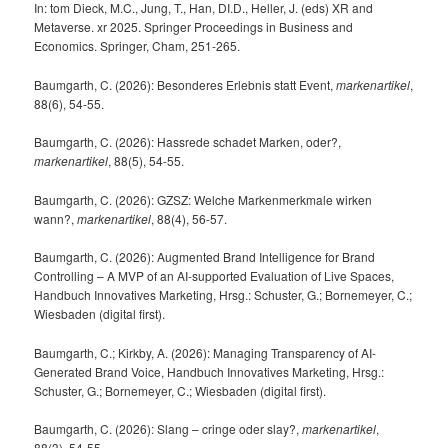
In: tom Dieck, M.C., Jung, T., Han, DI.D., Heller, J. (eds) XR and
Metaverse. xr 2025. Springer Proceedings in Business and
Economics. Springer, Cham, 251-265.
Baumgarth, C. (2026): Besonderes Erlebnis statt Event,
markenartikel
,
88(6), 54-55.
Baumgarth, C. (2026): Hassrede schadet Marken, oder?,
markenartikel
, 88(5), 54-55.
Baumgarth, C. (2026): GZSZ: Welche Markenmerkmale wirken
wann?,
markenartikel
, 88(4), 56-57.
Baumgarth, C. (2026): Augmented Brand Intelligence for Brand
Controlling – A MVP of an AI-supported Evaluation of Live Spaces,
Handbuch Innovatives Marketing, Hrsg.: Schuster, G.; Bornemeyer, C.;
Wiesbaden (digital first).
Baumgarth, C.; Kirkby, A. (2026): Managing Transparency of AI-
Generated Brand Voice, Handbuch Innovatives Marketing, Hrsg.:
Schuster, G.; Bornemeyer, C.; Wiesbaden (digital first).
Baumgarth, C. (2026): Slang – cringe oder slay?,
markenartikel
,
88(3), 54-55.