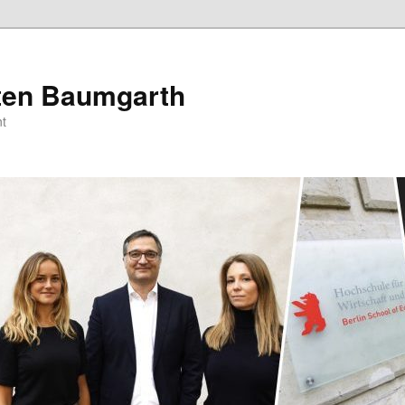
sten Baumgarth
t