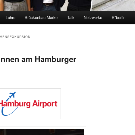
Lehre
Brückenbau Marke
Talk
Netzwerke
B*berlin
MENSEXKURSION
tInnen am Hamburger