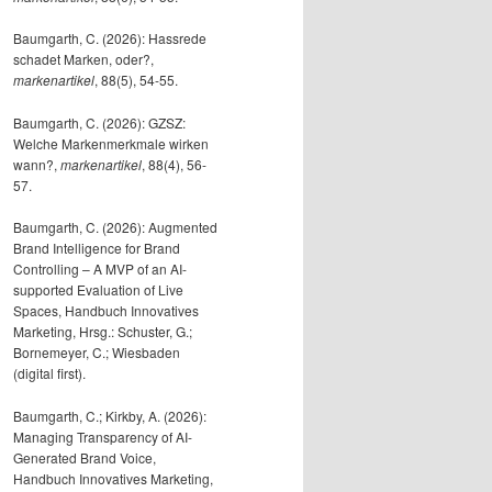
Baumgarth, C. (2026): Hassrede
schadet Marken, oder?,
markenartikel
, 88(5), 54-55.
Baumgarth, C. (2026): GZSZ:
Welche Markenmerkmale wirken
wann?,
markenartikel
, 88(4), 56-
57.
Baumgarth, C. (2026): Augmented
Brand Intelligence for Brand
Controlling – A MVP of an AI-
supported Evaluation of Live
Spaces, Handbuch Innovatives
Marketing, Hrsg.: Schuster, G.;
Bornemeyer, C.; Wiesbaden
(digital first).
Baumgarth, C.; Kirkby, A. (2026):
Managing Transparency of AI-
Generated Brand Voice,
Handbuch Innovatives Marketing,