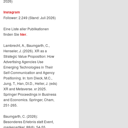
2026)
Instagram
Follower: 2.249 (Stand: Juli 2026)
Eine Liste aller Publikationen
finden Sie
hier
.
Lambrecht, A., Baumgarth, C.,
Henseler, J. (2026). XR as a
Strategic Value Proposition: How
Advertising Agencies Use
Emerging Technologies in Their
Self-Communication and Agency
Positioning. In: tom Dieck, M.C.,
Jung, T., Han, DI.D., Heller, J. (eds)
XR and Metaverse. xr 2025.
Springer Proceedings in Business
and Economics. Springer, Cham,
251-265.
Baumgarth, C. (2026):
Besonderes Erlebnis statt Event,
markenartikel
, 88(6), 54-55.