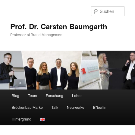
Zum
primären
Such
Inhalt
springen
Prof. Dr. Carsten Baumgarth
Professor of Brand Management
Hauptmenü
Blog
Team
Forschung
Lehre
Brückenbau Marke
Talk
Netzwerke
B*berlin
Hintergrund