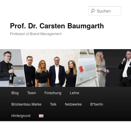
Zum
Zum
primären
sekundären
Such
Inhalt
Inhalt
springen
springen
Prof. Dr. Carsten Baumgarth
Professor of Brand Management
Hauptmenü
Blog
Team
Forschung
Lehre
Brückenbau Marke
Talk
Netzwerke
B*berlin
Hintergrund