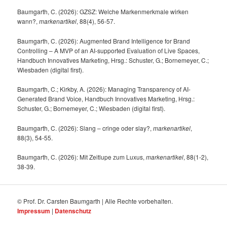
Baumgarth, C. (2026): GZSZ: Welche Markenmerkmale wirken
wann?,
markenartikel
, 88(4), 56-57.
Baumgarth, C. (2026): Augmented Brand Intelligence for Brand
Controlling – A MVP of an AI-supported Evaluation of Live Spaces,
Handbuch Innovatives Marketing, Hrsg.: Schuster, G.; Bornemeyer, C.;
Wiesbaden (digital first).
Baumgarth, C.; Kirkby, A. (2026): Managing Transparency of AI-
Generated Brand Voice, Handbuch Innovatives Marketing, Hrsg.:
Schuster, G.; Bornemeyer, C.; Wiesbaden (digital first).
Baumgarth, C. (2026): Slang – cringe oder slay?,
markenartikel
,
88(3), 54-55.
Baumgarth, C. (2026): Mit Zeitlupe zum Luxus,
markenartikel
, 88(1-2),
38-39.
© Prof. Dr. Carsten Baumgarth | Alle Rechte vorbehalten.
Impressum
|
Datenschutz