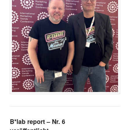
B*lab report – Nr. 6