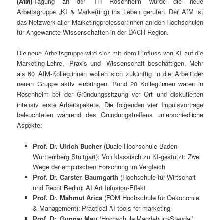
(AfM)
-Tagung an der TH Rosenheim wurde die neue
Arbeitsgruppe „KI & Marke(ting) ins Leben gerufen. Der AfM ist
das Netzwerk aller Marketingprofessor:innen an den Hochschulen
für Angewandte Wissenschaften in der DACH-Region.
Die neue Arbeitsgruppe wird sich mit dem Einfluss von KI auf die
Marketing-Lehre, -Praxis und -Wissenschaft beschäftigen. Mehr
als 60 AfM-Kolleg:innen wollen sich zukünftig in die Arbeit der
neuen Gruppe aktiv einbringen. Rund 20 Kolleg:innen waren in
Rosenheim bei der Gründungssitzung vor Ort und diskutierten
intensiv erste Arbeitspakete. Die folgenden vier Impulsvorträge
beleuchteten während des Gründungstreffens unterschiedliche
Aspekte:
Prof. Dr. Ulrich Bucher
(Duale Hochschule Baden-
Württemberg Stuttgart): Von klassisch zu KI-gestützt: Zwei
Wege der empirischen Forschung im Vergleich
Prof. Dr.
Carsten Baumgarth
(Hochschule für Wirtschaft
und Recht Berlin): AI Art Infusion-Effekt
Prof. Dr. Mahmut Arica
(FOM Hochschule für Oekonomie
& Management): Practical AI tools for marketing
Prof. Dr.
Gunnar Mau
(Hochschule Magdeburg-Stendal):