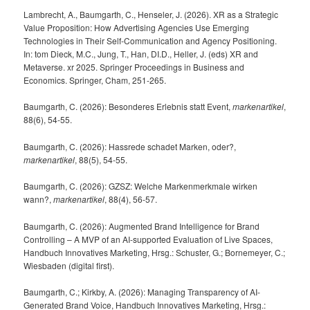
Lambrecht, A., Baumgarth, C., Henseler, J. (2026). XR as a Strategic
Value Proposition: How Advertising Agencies Use Emerging
Technologies in Their Self-Communication and Agency Positioning.
In: tom Dieck, M.C., Jung, T., Han, DI.D., Heller, J. (eds) XR and
Metaverse. xr 2025. Springer Proceedings in Business and
Economics. Springer, Cham, 251-265.
Baumgarth, C. (2026): Besonderes Erlebnis statt Event,
markenartikel
,
88(6), 54-55.
Baumgarth, C. (2026): Hassrede schadet Marken, oder?,
markenartikel
, 88(5), 54-55.
Baumgarth, C. (2026): GZSZ: Welche Markenmerkmale wirken
wann?,
markenartikel
, 88(4), 56-57.
Baumgarth, C. (2026): Augmented Brand Intelligence for Brand
Controlling – A MVP of an AI-supported Evaluation of Live Spaces,
Handbuch Innovatives Marketing, Hrsg.: Schuster, G.; Bornemeyer, C.;
Wiesbaden (digital first).
Baumgarth, C.; Kirkby, A. (2026): Managing Transparency of AI-
Generated Brand Voice, Handbuch Innovatives Marketing, Hrsg.: