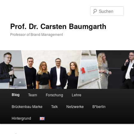
Zum
Zum
primären
sekundären
Such
Inhalt
Inhalt
springen
springen
Prof. Dr. Carsten Baumgarth
Professor of Brand Management
Hauptmenü
Blog
Team
Forschung
Lehre
Brückenbau Marke
Talk
Netzwerke
B*berlin
Hintergrund