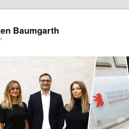
sten Baumgarth
t