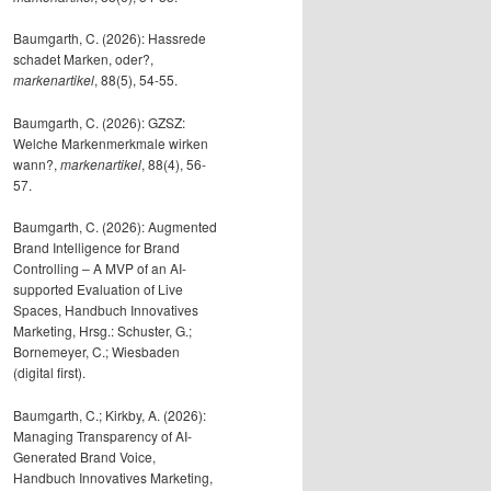
Baumgarth, C. (2026): Hassrede
schadet Marken, oder?,
markenartikel
, 88(5), 54-55.
Baumgarth, C. (2026): GZSZ:
Welche Markenmerkmale wirken
wann?,
markenartikel
, 88(4), 56-
57.
Baumgarth, C. (2026): Augmented
Brand Intelligence for Brand
Controlling – A MVP of an AI-
supported Evaluation of Live
Spaces, Handbuch Innovatives
Marketing, Hrsg.: Schuster, G.;
Bornemeyer, C.; Wiesbaden
(digital first).
Baumgarth, C.; Kirkby, A. (2026):
Managing Transparency of AI-
Generated Brand Voice,
Handbuch Innovatives Marketing,