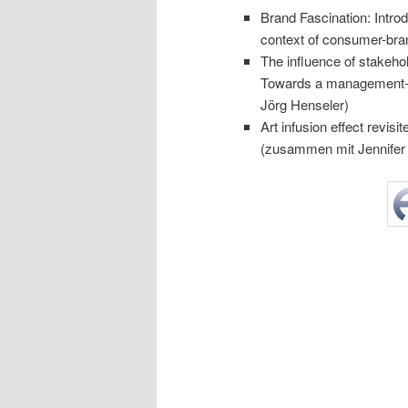
Brand Fascination: Intro
context of consumer-bra
The influence of stakehold
Towards a management-o
Jörg Henseler)
Art infusion effect revis
(zusammen mit Jennifer 