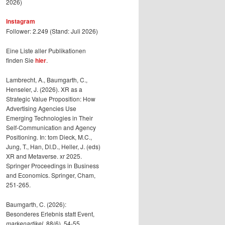
2026)
Instagram
Follower: 2.249 (Stand: Juli 2026)
Eine Liste aller Publikationen
finden Sie
hier
.
Lambrecht, A., Baumgarth, C.,
Henseler, J. (2026). XR as a
Strategic Value Proposition: How
Advertising Agencies Use
Emerging Technologies in Their
Self-Communication and Agency
Positioning. In: tom Dieck, M.C.,
Jung, T., Han, DI.D., Heller, J. (eds)
XR and Metaverse. xr 2025.
Springer Proceedings in Business
and Economics. Springer, Cham,
251-265.
Baumgarth, C. (2026):
Besonderes Erlebnis statt Event,
markenartikel
, 88(6), 54-55.