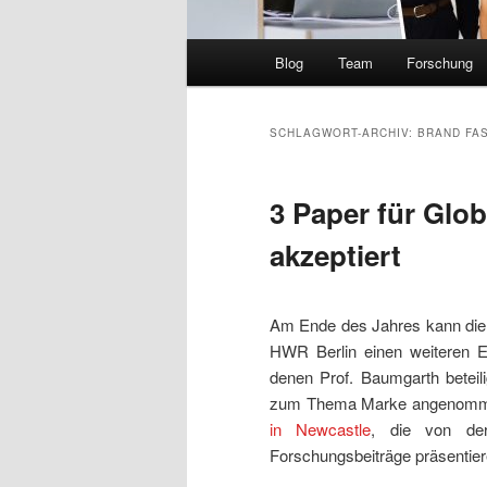
Hauptmenü
Blog
Team
Forschung
SCHLAGWORT-ARCHIV:
BRAND FA
3 Paper für Glo
akzeptiert
Am Ende des Jahres kann die 
HWR Berlin einen weiteren Er
denen Prof. Baumgarth beteili
zum Thema Marke angenommen
in Newcastle
, die von der
Forschungsbeiträge präsentier