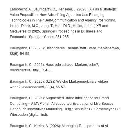
Lambrecht, A., Baumgarth, C., Henseler, J. (2026). XR as a Strategic
Value Proposition: How Advertising Agencies Use Emerging
Technologies in Their Self-Communication and Agency Positioning.
In: tom Dieck, M.C., Jung, T., Han, DI.D., Heller, J. (eds) XR and
Metaverse. xr 2025. Springer Proceedings in Business and
Economics. Springer, Cham, 251-265.
Baumgarth, C. (2026): Besonderes Erlebnis statt Event,
markenartikel
,
88(6), 54-55.
Baumgarth, C. (2026): Hassrede schadet Marken, oder?,
markenartikel
, 88(5), 54-55.
Baumgarth, C. (2026): GZSZ: Welche Markenmerkmale wirken
wann?,
markenartikel
, 88(4), 56-57.
Baumgarth, C. (2026): Augmented Brand Intelligence for Brand
Controlling – A MVP of an AI-supported Evaluation of Live Spaces,
Handbuch Innovatives Marketing, Hrsg.: Schuster, G.; Bornemeyer, C.;
Wiesbaden (digital first).
Baumgarth, C.; Kirkby, A. (2026): Managing Transparency of AI-