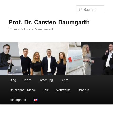
Zum
Zum
primären
sekundären
Such
Inhalt
Inhalt
springen
springen
Prof. Dr. Carsten Baumgarth
Professor of Brand Management
Hauptmenü
Blog
Team
Forschung
Lehre
Brückenbau Marke
Talk
Netzwerke
B*berlin
Hintergrund