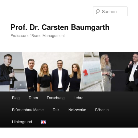
Zum
Zum
primären
sekundären
Such
Inhalt
Inhalt
springen
springen
Prof. Dr. Carsten Baumgarth
Professor of Brand Management
Hauptmenü
Blog
Team
Forschung
Lehre
Brückenbau Marke
Talk
Netzwerke
B*berlin
Hintergrund