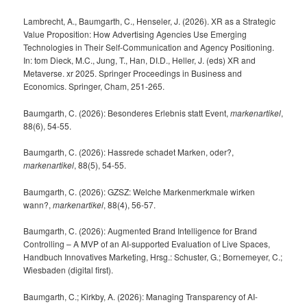
Lambrecht, A., Baumgarth, C., Henseler, J. (2026). XR as a Strategic
Value Proposition: How Advertising Agencies Use Emerging
Technologies in Their Self-Communication and Agency Positioning.
In: tom Dieck, M.C., Jung, T., Han, DI.D., Heller, J. (eds) XR and
Metaverse. xr 2025. Springer Proceedings in Business and
Economics. Springer, Cham, 251-265.
Baumgarth, C. (2026): Besonderes Erlebnis statt Event,
markenartikel
,
88(6), 54-55.
Baumgarth, C. (2026): Hassrede schadet Marken, oder?,
markenartikel
, 88(5), 54-55.
Baumgarth, C. (2026): GZSZ: Welche Markenmerkmale wirken
wann?,
markenartikel
, 88(4), 56-57.
Baumgarth, C. (2026): Augmented Brand Intelligence for Brand
Controlling – A MVP of an AI-supported Evaluation of Live Spaces,
Handbuch Innovatives Marketing, Hrsg.: Schuster, G.; Bornemeyer, C.;
Wiesbaden (digital first).
Baumgarth, C.; Kirkby, A. (2026): Managing Transparency of AI-