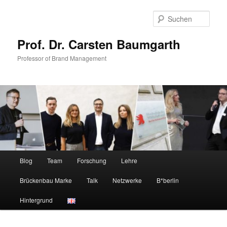
Zum
Zum
primären
sekundären
Such
Inhalt
Inhalt
springen
springen
Prof. Dr. Carsten Baumgarth
Professor of Brand Management
Hauptmenü
Blog
Team
Forschung
Lehre
Brückenbau Marke
Talk
Netzwerke
B*berlin
Hintergrund