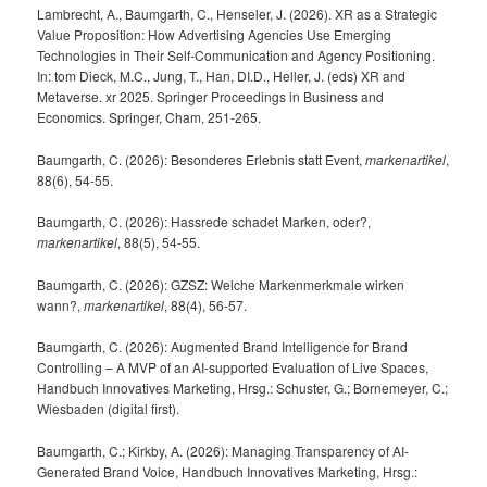
Lambrecht, A., Baumgarth, C., Henseler, J. (2026). XR as a Strategic
Value Proposition: How Advertising Agencies Use Emerging
Technologies in Their Self-Communication and Agency Positioning.
In: tom Dieck, M.C., Jung, T., Han, DI.D., Heller, J. (eds) XR and
Metaverse. xr 2025. Springer Proceedings in Business and
Economics. Springer, Cham, 251-265.
Baumgarth, C. (2026): Besonderes Erlebnis statt Event,
markenartikel
,
88(6), 54-55.
Baumgarth, C. (2026): Hassrede schadet Marken, oder?,
markenartikel
, 88(5), 54-55.
Baumgarth, C. (2026): GZSZ: Welche Markenmerkmale wirken
wann?,
markenartikel
, 88(4), 56-57.
Baumgarth, C. (2026): Augmented Brand Intelligence for Brand
Controlling – A MVP of an AI-supported Evaluation of Live Spaces,
Handbuch Innovatives Marketing, Hrsg.: Schuster, G.; Bornemeyer, C.;
Wiesbaden (digital first).
Baumgarth, C.; Kirkby, A. (2026): Managing Transparency of AI-
Generated Brand Voice, Handbuch Innovatives Marketing, Hrsg.: